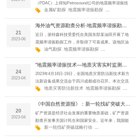
（PDAC）上得知Petrosound公司的地震频率谐振技
金属矿勘探
地震频率谐振勘探
全新地球物理勘
术，能够有效寻找VMS铜锌（金）矿床，于近期在其
矿山开展了地震频率谐振勘查工作。非洲地震频率谐
海外油气资源勘查分析-地震频率谐振勘探技术新应用
振工作中 VMS铜锌（金）···
21
近日，派特森科技受委托在美国东部某油田开展了地
2023-06
震频率谐振勘探工作，并取得了可喜成果。该地区油
油气勘探
地震频率谐振勘探
全新地球物理勘探
气储层主要为裂缝型灰岩储层，其中布设的一条地震
频率谐振剖面经过三口石油生产井（W1、W2、W3
“地震频率谐振技术—地质灾害实时监测预警系统”亮相全国地灾防治新技术新方法新设备成果交流会
井），W1井长期产油，···
24
2023年4月18日-19日，全国地质灾害防治新技术新方
2023-04
法新设备成果交流会于四川成都成功召开。本次交流
地质灾害防治新技术
地震频率谐振勘探
全新地
以地质灾害防治新技术、新方法、新成果交流为主
题，吸引了来自全国地灾防治领域的专业人士前来参
《中国自然资源报》：新一轮找矿突破大讨论 | 坚持绿色勘查 加强科技攻关
加，派特森科技携地···
20
矿产资源是经济社会发展的重要物质基础，矿产资源
2023-04
勘查开发事关国计民生和国家安全。近年来，我国能
新一轮找矿突破战略行动
地震频率谐振勘探
全
源资源供需环境和安全环境发生了重大变化，保障国
家能源资源安全的重要性越发凸显。今年的全国自然