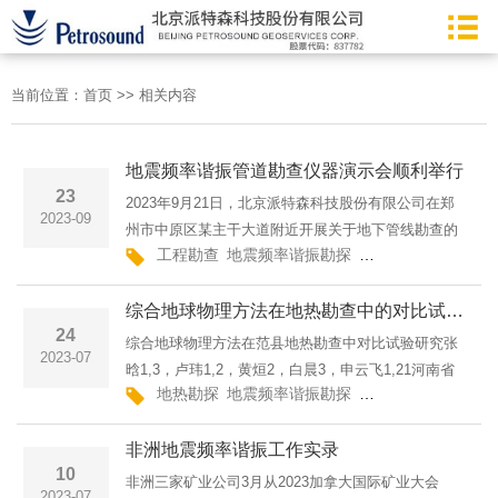
当前位置：
首页
>>
相关内容
地震频率谐振管道勘查仪器演示会顺利举行
23
2023年9月21日，北京派特森科技股份有限公司在郑
2023-09
州市中原区某主干大道附近开展关于地下管线勘查的
工程勘查
地震频率谐振勘探
全新地球物理勘探
地震频率（FRT-IMG-III型）设备仪器演示会。试验场
地 本次仪器演示会邀请了包括郑州水务集团、河南省
综合地球物理方法在地热勘查中的对比试验研究
有色一队、有色四···
24
综合地球物理方法在范县地热勘查中对比试验研究张
2023-07
晗1,3，卢玮1,2，黄烜2，白晨3，申云飞1,21河南省
地热勘探
地震频率谐振勘探
全新地球物理勘探
深部探矿工程技术研究中心2河南省地矿局第二地质环
境调查院3河南省煤炭地质勘察研究总院作者简介：张
非洲地震频率谐振工作实录
晗，高级工程师···
10
非洲三家矿业公司3月从2023加拿大国际矿业大会
2023-07