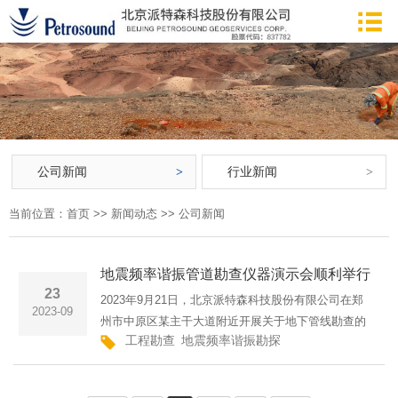
公司新闻
行业新闻
当前位置：
首页
>>
新闻动态
>>
公司新闻
地震频率谐振管道勘查仪器演示会顺利举行
23
2023年9月21日，北京派特森科技股份有限公司在郑
2023-09
州市中原区某主干大道附近开展关于地下管线勘查的
工程勘查
地震频率谐振勘探
全新地球物理勘探
地震频率（FRT-IMG-III型）设备仪器演示会。试验场
地 本次仪器演示会邀请了包括郑州水务集团、河南省
有色一队、有色四···