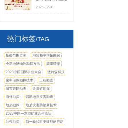
探新未来
词
2025-12-31
热门标签
/TAG
压裂范围监测
地震频率谐振勘探
全新地球物理勘探方法
频率谐振
2023中国国际矿业大会
派特森科技
频率谐振勘探技术
工程勘查
城市管网勘查
金属矿勘探
海外勘探
岩溶地质灾害勘查
地热勘探
地质灾害防治新技术
2023中国—东盟矿业合作论坛
油气勘探
新一轮找矿突破战略行动