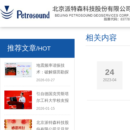
相关内容
推荐文章
/HOT
地震频率谐振技
24
术：破解煤田勘探
难题，开启地下探
2023-04
2026-03-27
测新路径
引自德国克劳斯塔
尔工科大学校友报
道——北京派特森
2026-01-15
股份有限公司薛爱
民博士：以创新技
北京派特森科技股
术引领地球物理勘
份有限公司元旦贺