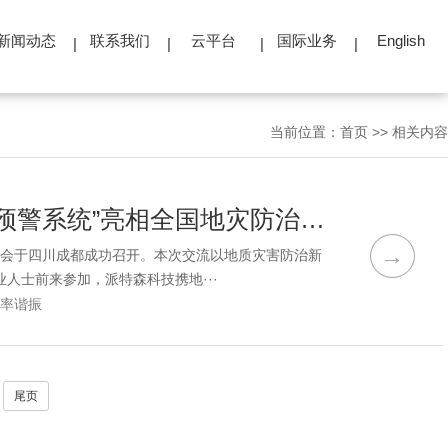
新闻动态
联系我们
云平台
国际业务
English
当前位置：
首页
>>
相关内容
“地震频率谐振技术—地质灾害实时监测预警系统”亮相全国地灾防治新技术新方法新设备成果交流会
→
交流会于四川成都成功召开。本次交流以地质灾害防治新
人士前来参加，派特森科技携地···
率谐振
尾页