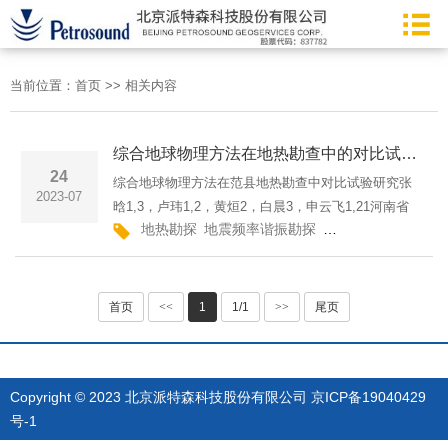
当前位置：
首页
>>
相关内容
综合地球物理方法在地热勘查中的对比试验研究
24
综合地球物理方法在范县地热勘查中对比试验研究张
2023-07
晗1,3，卢玮1,2，黄烜2，白晨3，申云飞1,21河南省
地热勘探
地震频率谐振勘探
全新地球物理勘探
深部探矿工程技术研究中心2河南省地矿局第二地质环
境调查院3河南省煤炭地质勘察研究总院作者简介：张
晗，高级工程师···
首页
<<
1
1/1
>>
尾页
Copyright © 2023 北京派特森科技股份有限公司
京ICP备19040429
号-1