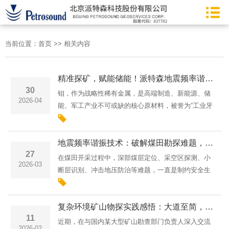
当前位置：
首页
>>
相关内容
精准探矿，赋能储能！派特森地震频率谐振技术助力浙江省钼矿资源勘探升级
30
钼，作为战略性稀有金属，是高端制造、新能源、储
2026-04
能、军工产业不可或缺的核心原材料，被誉为“工业牙
齿”。随着国内战略矿产资源开发精细化、绿色化、智
能化升级，传统勘探方式效率低、浅层探测局限大、
地震频率谐振技术：破解煤田勘探难题，开启地下探测新路径
深部矿体识别···
27
在煤田开采过程中，深部煤层定位、采空区探测、小
2026-03
断层识别、冲击地压防治等难题，一直是制约安全生
产、提升勘探效率的“拦路虎”。传统勘探技术要么依
赖人工震源、施工繁琐，要么精度不足、受地形限
复杂环境矿山物探实践感悟：大道至简，方得数据本真
制，难以满足现代···
11
近期，在与国内某大型矿山勘查部门负责人深入交流
2026-02