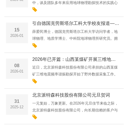
中，谈及团队多年来应用地球物理勘探技术的实践心
得，收获颇多。该矿山坐落于海拔约5000米的高海拔
区域，山体切割剧烈、地形条件极端复杂，团队已将
引自德国克劳斯塔尔工科大学校友报道——北京派特森股份有限公司薛爱民博士：以创新技术引领地球物理勘探新未来
国内主流的地球物···
15
薛爱民博士，德国克劳斯塔尔工科大学访问学者，地
2026-01
球物理、地质学博士、中科院地球物理所研究员。拥
有深厚的学术背景和丰富的国际从业经验。他的职业
生涯涵盖了学术研究与产业应用，曾作为访问学者在
2026年已开篇：山西某煤矿开展三维地震频率谐振施工
德国克劳斯塔尔工···
08
近日，北京派特森科技股份有限公司承担的山西某煤
2026-01
矿三维地震频率谐振勘探开始了野外数据采集工作。
此次施工依托派特森科技自主研发的地震频率谐振核
心技术，可精准刻画地下地质体波阻抗变化，为煤矿
北京派特森科技股份有限公司元旦贺词
后续智能化开采、···
31
一元复始，万象更新。在2026年元旦佳节来临之际，
2025-12
北京派特森科技股份有限公司，向长期信赖的客户与
合作伙伴及关注和支持派特森发展的友人，每一位辛
勤付出的员工、致以最诚挚的节日问候与美好的新年