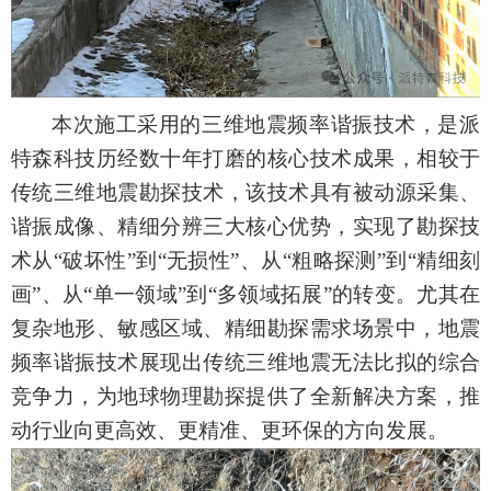
本次施工采用的三维地震频率谐振技术，是派
特森科技历经数
十年
打磨的核心技术成果，相较于
传统三维地震勘探技术，该技术
具有
被动源采集、
谐振成像、精细分辨三大核心优势，实现了勘探技
术从
“
破坏性
”
到
“
无损性
”
、从
“
粗略探测
”
到
“
精细刻
画
”
、从
“
单一领域
”
到
“
多领域拓展
”
的转变。尤其在
复杂地形、敏感区域、精细勘探需求场景中，地震
频率谐振技术展现出传统三维地震无法比拟的综合
竞争力，为地球物理勘探提供了全新解决方案，推
动行业向更高效、更精准、更环保的方向发展。