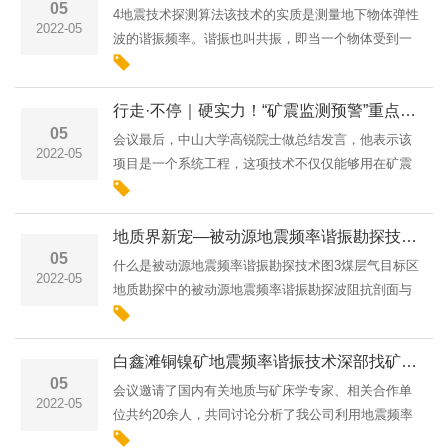
05
4地震技术探测算法该技术的实质是测量地下物体弹性
2022-05
波的谐振频率。谐振也叫共振，即当一个物体受到一
定弹性频率的波的激励时，其反应的振幅被放大。因
此，这些因素影响着谐振这种地震勘探方法的发展。
行走·不停｜硬实力！“矿震监测预警”重点课题中期汇报圆满结束
地震技术探测算法···
05
会议最后，中山大学高锐院士做总结发言，他表示该
2022-05
项目是一个系统工程，这项技术不仅仅能够用在矿震
测控预警上，在其他矿灾的监测上也大有可为，希望
各方能够以这个项目为契机，进一步深化合作，充分
地质界新宠—被动源地震频率谐振勘探技术综述
利用各方资源优势···
05
什么是被动源地震频率谐振勘探技术图3煤层气目标区
2022-05
地质勘探中的被动源地震频率谐振勘探波阻抗剖面与
反射地震勘探剖面对比。被动源地震频率谐振勘探技
术创新与发展通过数年的创新与发展，被动源地震频
白鑫滩铜镍矿地震频率谐振技术深部找矿专题讨论会圆满举行
率谐振勘探技术正···
05
会议邀请了国内有关地质与矿床学专家、相关合作单
2022-05
位共约20余人，共同讨论分析了我公司利用地震频率
谐振勘探技术在新疆哈密地区对铜镍矿勘探取得的成