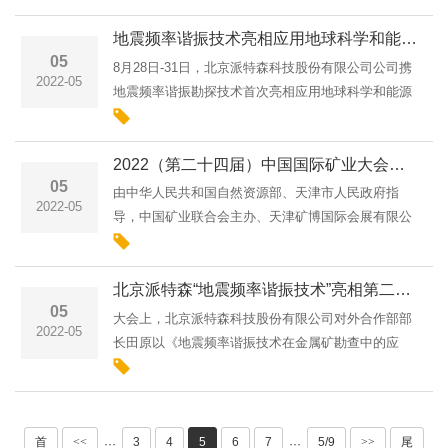
果以及该技术在深部找矿方向的优势与前景。当专家
地震频率谐振技术亮相应用地球科学和能源国际会议（IMAGE’22）
组看到频率谐振技···
05
8月28日-31日，北京派特森科技股份有限公司公司携
2022-05
地震频率谐振勘探技术首次亮相应用地球科学和能源
国际会议（IMAGE’22）。应用地球科学和能源国际
会议(IMAGE'22)是由SEG(国际勘探地球物理协
2022（第二十四届）中国国际矿业大会将于2022年9月21
会）、AAPG(美国石油···
05
由中华人民共和国自然资源部、天津市人民政府指
2022-05
导，中国矿业联合会主办、天津矿博国际会展有限公
司承办的，以“可持续的矿业，为了可持续的经济增
长”为主题的2022（第二十四届）中国国际矿业大会将
北京派特森“地震频率谐振技术”亮相第二届全国黄金行业科技创新与新技术应用交流大会
于2022年9月21-23···
05
大会上，北京派特森科技股份有限公司对外合作部部
2022-05
长田原以《地震频率谐振技术在金属矿勘查中的应
用》为题向在场的各位领导专家以及行业同仁做汇
报。田部长在汇报中结合当前矿山在深部找矿的难
点，提出了地震频率谐振···
首
<<
3
4
5
6
7
5/9
>>
尾
···
···