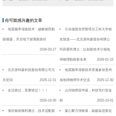
你可能感兴趣的文章
地震频率谐振技术：破解煤田勘
引自德国克劳斯塔尔工科大学校
探难题，开启地下探测新路径
友报道——北京派特森股份有限公
2026-03-27
司薛爱民博士：以创新技术引领地
球物理勘探新未来
2026-01-15
北京派特森科技股份有限公司元
地震频率谐振技术受邀参加贵州
旦贺词
2025-12-31
省地球物理学术交流
2025-12-30
走过路过，莫要错过！！！
山河锦绣迎华诞，科技笃行贺金
2025-10-30
秋
2025-10-01
项目验收顺利通过，技术适配新
凝心聚力强根基，砥砺奋进新征