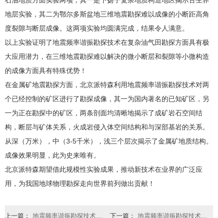
地层实验，其二为鄂尔多斯盆地三维地震勘探难以成像的小断距高角
度裂隙与断层成像。这两项实验均圆满完成，结果令人满意。
以上实验证明了地震频率谐振勘探技术在复杂油气田勘探方面具有极
大应用潜力，在三维地震勘探难以解决的微小断层和裂隙等小微构造
的成像方面具有特殊优势！
在金属矿地震勘探方面，北京派特森利用地震频率谐振勘探技术对两
个已经控制的矿区进行了勘探成像，其一为国内著名的已知矿区，另
一为正在勘探中的矿区，两条剖面均清晰地揭示了成矿岩石空间结
构，断层与矿体关系，火成岩侵入体空间结构和与深部基岩的关系。
从深（万米），中（3-5千米），浅三个层次揭示了金属矿地质结构。
成像效果明显，此为史来唯有。
北京派特森期望借此规模性实验成果，推动新技术在业界的广泛应
用，为我国地球物理勘探走向世界前列做出贡献！
上一篇：
地震频率谐振勘探技术系列讲座（六）地震频率谐振技术在地下空间勘查的应用
下一篇：
地震频率谐振勘探技术系列讲座（七）地震频率谐振勘探设备及云平台介绍