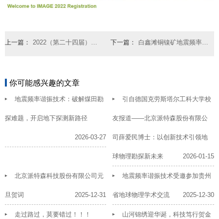
上一篇：
2022（第二十四届）中国国际矿业大会将于2022年9月21
下一篇：
白鑫滩铜镍矿地震频率谐振技术深部找矿专题讨论会圆满举行
你可能感兴趣的文章
地震频率谐振技术：破解煤田勘
引自德国克劳斯塔尔工科大学校
探难题，开启地下探测新路径
友报道——北京派特森股份有限公
2026-03-27
司薛爱民博士：以创新技术引领地
球物理勘探新未来
2026-01-15
北京派特森科技股份有限公司元
地震频率谐振技术受邀参加贵州
旦贺词
2025-12-31
省地球物理学术交流
2025-12-30
走过路过，莫要错过！！！
山河锦绣迎华诞，科技笃行贺金