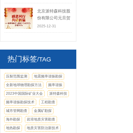
股份有限公司薛爱
民博士：以创新技
北京派特森科技股
术引领地球物理勘
份有限公司元旦贺
探新未来
词
2025-12-31
热门标签
/TAG
压裂范围监测
地震频率谐振勘探
全新地球物理勘探方法
频率谐振
2023中国国际矿业大会
派特森科技
频率谐振勘探技术
工程勘查
城市管网勘查
金属矿勘探
海外勘探
岩溶地质灾害勘查
地热勘探
地质灾害防治新技术