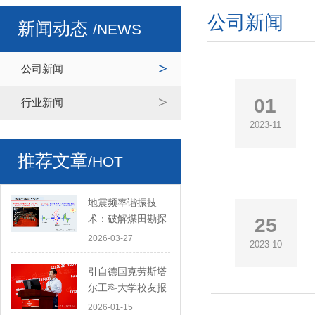
公司新闻
新闻动态
/NEWS
公司新闻
01
行业新闻
2023-11
推荐文章
/HOT
地震频率谐振技
术：破解煤田勘探
25
难题，开启地下探
2026-03-27
2023-10
测新路径
引自德国克劳斯塔
尔工科大学校友报
道——北京派特森
2026-01-15